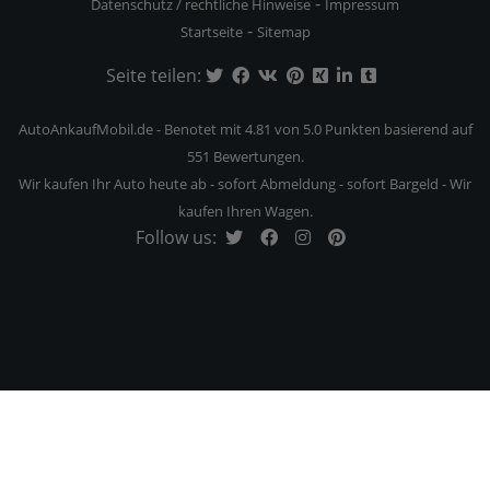
-
Datenschutz / rechtliche Hinweise
Impressum
-
Startseite
Sitemap
Seite teilen:
AutoAnkaufMobil.de
-
Benotet mit
4.81
von 5.0 Punkten basierend auf
551
Bewertungen.
Wir kaufen Ihr Auto heute ab - sofort Abmeldung - sofort Bargeld - Wir
kaufen Ihren Wagen.
Follow us: