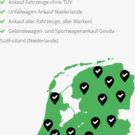
Ankauf Fahrzeuge ohne TÜV
Unfallwagen Ankauf Niederlande
Ankauf aller Fahrzeuge, aller Marken!
Geländewagen- und Sportwagenankauf Gouda
Südholland (Niederlande)