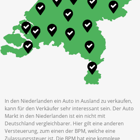
In den Niederlanden ein Auto in Ausland zu verkaufen,
kann für den Verkäufer sehr interessant sein. Der Auto
Markt in den Niederlanden ist ein nicht mit
Deutschland vergleichbarer. Hier gilt eine anderen
Versteuerung, zum einen der BPM, welche eine
Zulassungssteuer ist. Die BPM hat eine komplexe