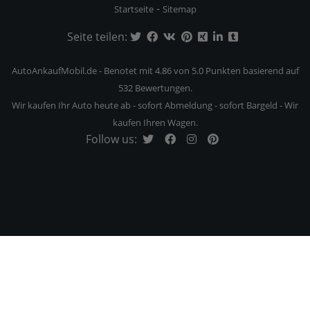
-
Startseite
Sitemap
Seite teilen:
AutoAnkaufMobil.de
-
Benotet mit
4.86
von 5.0 Punkten basierend auf
532
Bewertungen.
Wir kaufen Ihr Auto heute ab - sofort Abmeldung - sofort Bargeld - Wir
kaufen Ihren Wagen.
Follow us: