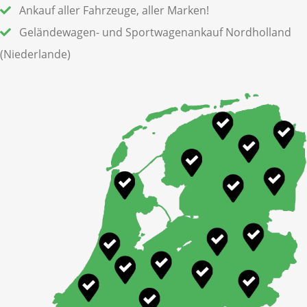
Ankauf aller Fahrzeuge, aller Marken!
Geländewagen- und Sportwagenankauf Nordholland
(Niederlande)