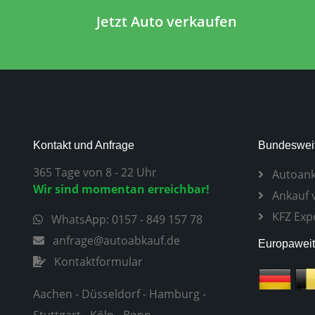
Jetzt Auto verkaufen
Kontakt und Anfrage
Bundesweit
365 Tage von 8 - 22 Uhr
Autoank
Wir sind momentan erreichbar!
Ankauf 
KFZ Exp
WhatsApp: 0157 - 849 157 78
anfrage@autoabkauf.de
Europaweit
Kontaktformular
Aachen
-
Düsseldorf
-
Hamburg
-
Stuttgart
-
Köln
-
Bonn