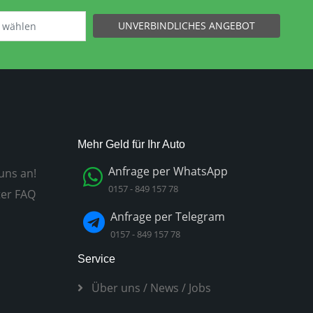
UNVERBINDLICHES ANGEBOT
Mehr Geld für Ihr Auto
Anfrage per WhatsApp
uns an!
0157 - 849 157 78
ter FAQ
Anfrage per Telegram
0157 - 849 157 78
Service
Über uns
/
News
/
Jobs