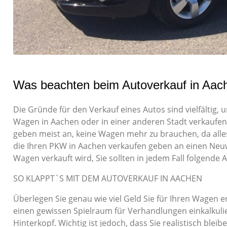
Was beachten beim Autoverkauf in Aac
Die Gründe für den Verkauf eines Autos sind vielfältig
Wagen in Aachen oder in einer anderen Stadt verkaufen
geben meist an, keine Wagen mehr zu brauchen, da alle
die Ihren PKW in Aachen verkaufen geben an einen Neu
Wagen verkauft wird, Sie sollten in jedem Fall folgende
SO KLAPPT`S MIT DEM AUTOVERKAUF IN AACHEN
Überlegen Sie genau wie viel Geld Sie für Ihren Wagen 
einen gewissen Spielraum für Verhandlungen einkalkuli
Hinterkopf. Wichtig ist jedoch, dass Sie realistisch bleib