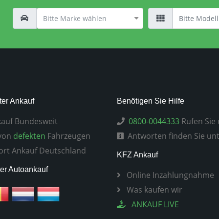
er Ankauf
Benötigen Sie Hilfe
auf Bundesweit
0800-0044333
Rufen Sie 
von
defekten
Fahrzeugen
Antworten finden Sie un
ort Ankauf Deutschland
KFZ Ankauf
er Autoankauf
Online Inzahlungnahme
Was kaufen wir
ANKAUF LIVE