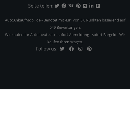
Seite teilen:
AutoAnkaufMobil.de
-
Benotet mit
4.81
von 5.0 Punkten basierend auf
549
Bewertungen.
Wir kaufen Ihr Auto heute ab - sofort Abmeldung - sofort Bargeld - Wir
kaufen Ihren Wagen.
Follow us: