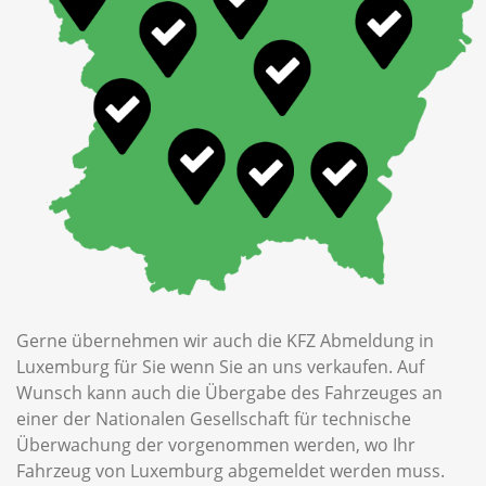
Gerne übernehmen wir auch die KFZ Abmeldung in
Luxemburg für Sie wenn Sie an uns verkaufen. Auf
Wunsch kann auch die Übergabe des Fahrzeuges an
einer der Nationalen Gesellschaft für technische
Überwachung der vorgenommen werden, wo Ihr
Fahrzeug von Luxemburg abgemeldet werden muss.