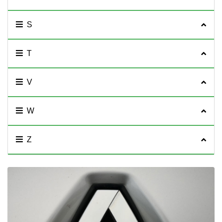
S
T
V
W
Z