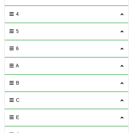
4
5
6
A
B
C
E