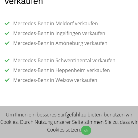
verkaufen
Mercedes-Benz in Meldorf verkaufen
Mercedes-Benz in Ingelfingen verkaufen
Mercedes-Benz in Amöneburg verkaufen
Mercedes-Benz in Schwentinental verkaufen
Mercedes-Benz in Heppenheim verkaufen
Mercedes-Benz in Welzow verkaufen
Um Ihnen ein besseres Surfgefühl zu bieten, benutzen wir
Auch per WhatsApp erreichbar
Cookies. Durch Nutzung unserer Seite stimmen Sie zu,
dass wir
Cookies setzen
.
direkt Nachricht schreiben
ok
Jetzt Auto verkaufen