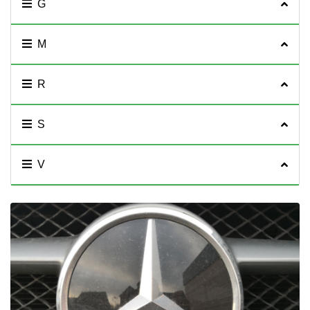
G
M
R
S
V