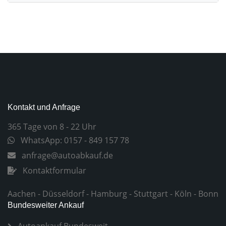
Kontakt und Anfrage
365 Tage von 8 - 22 Uhr
WhatsApp: 0157 - 849 157 78
anfrage@autoabkauf.de
Kontaktformular
Aachen
-
Düsseldorf
-
Hamburg
-
Stuttgart
-
Köln
-
Bonn
Bundesweiter Ankauf